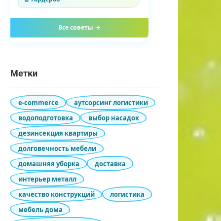
Все советы →
Метки
e-commerce
аутсорсинг логистики
водоподготовка
выбор насадок
дезинсекция квартиры
долговечность мебели
домашняя уборка
доставка
интерьер металл
качество конструкций
логистика
мебель дома