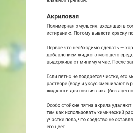
влажной тряпкой.
Акриловая
Полимерная эмульсия, входящая в сос
истиранию. Потому вывести краску п
Первое что необходимо сделать — хо
добавлением жидкого моющего средст
выдерживают минимум час. После заг
Если пятно не поддается чистке, его 
растворе (воду и уксус смешивают в 
жидкость для снятия лака (без ацетон
Особо стойкие пятна акрила удаляют
тем как использовать химический ра
участке пола, что средство не оставл
его цвет.