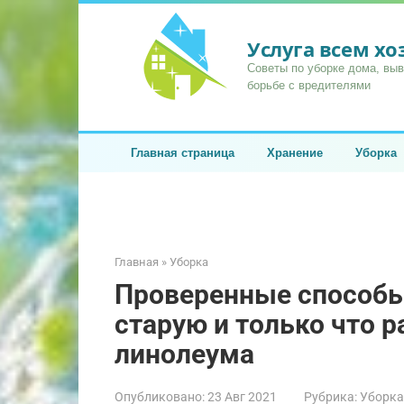
Перейти
к
Услуга всем х
контенту
Советы по уборке дома, вы
борьбе с вредителями
Главная страница
Хранение
Уборка
Главная
»
Уборка
Проверенные способы 
старую и только что р
линолеума
Опубликовано:
23 Авг 2021
Рубрика:
Уборка