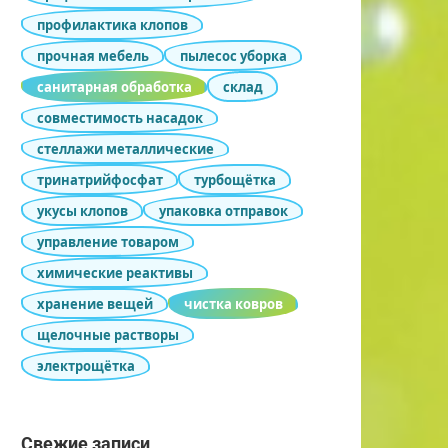
профилактика клопов
прочная мебель
пылесос уборка
санитарная обработка
склад
совместимость насадок
стеллажи металлические
тринатрийфосфат
турбощётка
укусы клопов
упаковка отправок
управление товаром
химические реактивы
хранение вещей
чистка ковров
щелочные растворы
электрощётка
Свежие записи