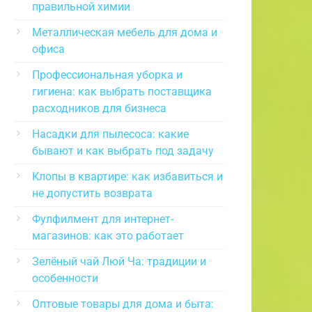
правильной химии
Металлическая мебель для дома и
офиса
Профессиональная уборка и
гигиена: как выбрать поставщика
расходников для бизнеса
Насадки для пылесоса: какие
бывают и как выбрать под задачу
Клопы в квартире: как избавиться и
не допустить возврата
Фулфилмент для интернет-
магазинов: как это работает
Зелёный чай Люй Ча: традиции и
особенности
Оптовые товары для дома и быта: