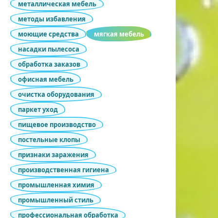
металлическая мебель
методы избавления
моющие средства
мягкая мебель
насадки пылесоса
обработка заказов
офисная мебель
очистка оборудования
паркет уход
пищевое производство
постельные клопы
признаки заражения
производственная гигиена
промышленная химия
промышленный стиль
профессиональная обработка