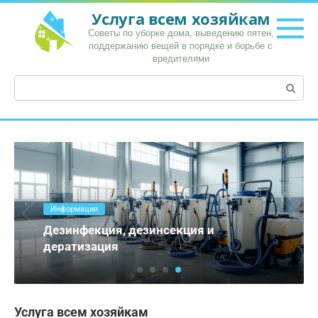
Перейти
Услуга всем хозяйкам
к
Советы по уборке дома, выведению пятен,
контенту
поддержанию вещей в порядке и борьбе с
вредителями
Поиск:
Информация
Как подобрать оксид для окрашивания
волос и не ошибиться с концентрацией
Услуга всем хозяйкам