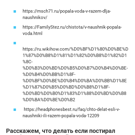
https://msch71.ru/popala-voda-v-razem-dlja-
naushnikov/
https://FamilyStez.ru/chistota/v-naushnik-popala-
voda.html
https://ru.wikihow.com/%D0%BF%D1%80%D0%BE%D
1%87%D0%B8%D1%81%D1%82%D0%B8%D1%82%D1
%8C-
%D0%B3%D0%BD%D0%B5%D0%B7%D0%B4%D0%BE-
%D0%B4%D0%BB%D1%8F-
%D0%BF%D0%BE%D0%B4%D0%BA%D0%BB%D1%8E
%D1%87%D0%B5%D0%BD%D0%B8%D1%8F-
%D0%BD%D0%B0%D1%83%D1%88%D0%BD%D0%B8
%D0%BA%D0%BE%D0%B2
https://headphonesbest.ru/faq/chto-delat-esli-v-
naushniki-ili-razem-popala-voda-12209
Расскажем, что делать если постирал