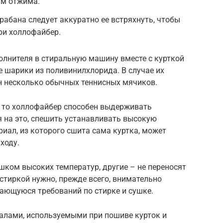
им отжима.
рабана следует аккуратно ее встряхнуть, чтобы
ри холлофайбер.
лнителя в стиральную машину вместе с курткой
 шарики из поливинилхлорида. В случае их
н несколько обычных теннисных мячиков.
, то холлофайбер способен выдерживать
я на это, спешить устанавливать высокую
риал, из которого сшита сама куртка, может
ходу.
шком высоких температур, другие – не переносят
стиркой нужно, прежде всего, внимательно
сающуюся требований по стирке и сушке.
алами, используемыми при пошиве курток и