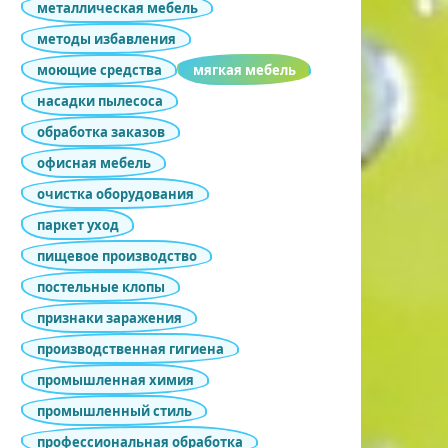
металлическая мебель
методы избавления
моющие средства
мягкая мебель
насадки пылесоса
обработка заказов
офисная мебель
очистка оборудования
паркет уход
пищевое производство
постельные клопы
признаки заражения
производственная гигиена
промышленная химия
промышленный стиль
профессиональная обработка