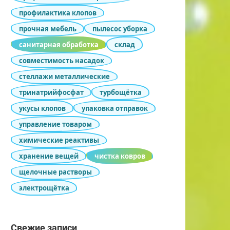
профилактика клопов
прочная мебель
пылесос уборка
санитарная обработка
склад
совместимость насадок
стеллажи металлические
тринатрийфосфат
турбощётка
укусы клопов
упаковка отправок
управление товаром
химические реактивы
хранение вещей
чистка ковров
щелочные растворы
электрощётка
Свежие записи