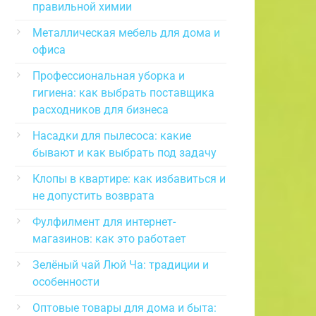
правильной химии
Металлическая мебель для дома и
офиса
Профессиональная уборка и
гигиена: как выбрать поставщика
расходников для бизнеса
Насадки для пылесоса: какие
бывают и как выбрать под задачу
Клопы в квартире: как избавиться и
не допустить возврата
Фулфилмент для интернет-
магазинов: как это работает
Зелёный чай Люй Ча: традиции и
особенности
Оптовые товары для дома и быта: