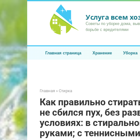
Перейти
к
Услуга всем х
контенту
Советы по уборке дома, вы
борьбе с вредителями
Главная страница
Хранение
Уборка
Главная
»
Стирка
Как правильно стират
не сбился пух, без ра
условиях: в стиральн
руками; с теннисными