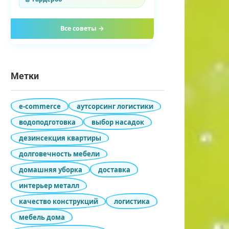
Все советы →
Метки
e-commerce
аутсорсинг логистики
водоподготовка
выбор насадок
дезинсекция квартиры
долговечность мебели
домашняя уборка
доставка
интерьер металл
качество конструкций
логистика
мебель дома