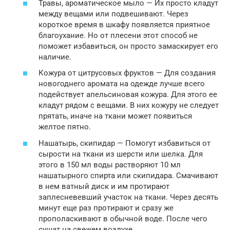
Травы, ароматическое мыло — Их просто кладут
между вещами или подвешивают. Через
короткое время в шкафу появляется приятное
благоухание. Но от плесени этот способ не
поможет избавиться, он просто замаскирует его
наличие.
Кожура от цитрусовых фруктов — Для создания
новогоднего аромата на одежде лучше всего
подействует апельсиновая кожура. Для этого ее
кладут рядом с вещами. В них кожуру не следует
прятать, иначе на ткани может появиться
желтое пятно.
Нашатырь, скипидар — Помогут избавиться от
сырости на ткани из шерсти или шелка. Для
этого в 150 мл воды растворяют 10 мл
нашатырного спирта или скипидара. Смачивают
в нем ватный диск и им протирают
заплесневевший участок на ткани. Через десять
минут еще раз протирают и сразу же
прополаскивают в обычной воде. После чего
сушат на свежем воздухе.