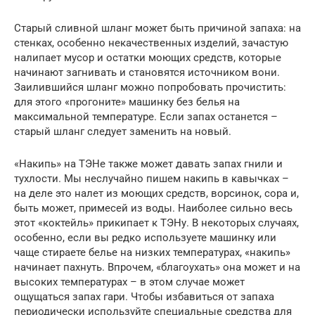
Старый сливной шланг может быть причиной запаха: на
стенках, особенно некачественных изделий, зачастую
налипает мусор и остатки моющих средств, которые
начинают загнивать и становятся источником вони.
Заилившийся шланг можно попробовать прочистить:
для этого «прогоните» машинку без белья на
максимальной температуре. Если запах останется –
старый шланг следует заменить на новый.
«Накипь» на ТЭНе также может давать запах гнили и
тухлости. Мы неслучайно пишем накипь в кавычках –
на деле это налет из моющих средств, ворсинок, сора и,
быть может, примесей из воды. Наиболее сильно весь
этот «коктейль» прикипает к ТЭНу. В некоторых случаях,
особенно, если вы редко используете машинку или
чаще стираете белье на низких температурах, «накипь»
начинает пахнуть. Впрочем, «благоухать» она может и на
высоких температурах – в этом случае может
ощущаться запах гари. Чтобы избавиться от запаха
периодически используйте специальные средства для