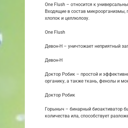
One Flush – относится к универсальн
Входящие в состав микроорганизмы, 
хлопок и целлюлозу.
One Flush
Девон-Н – уничтожает неприятный зап
Девон-Н
Доктор Робик – простой и эффективн
органику, а также ткань, фенолы и м
Доктор Робик
Горыныч – бинарный биоактиватор бы
количества ила, способствует разлож