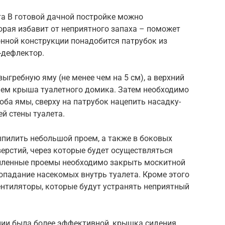
та В готовой дачной постройке можно
орая избавит от неприятного запаха – поможет
онной конструкции понадобится патрубок из
-дефлектор.
ыгребную яму (не менее чем на 5 см), а верхний
 чем крыша туалетного домика. Затем необходимо
оба ямы, сверху на патрубок нацепить насадку-
й стены туалета.
ыпилить небольшой проем, а также в боковых
верстий, через которые будет осуществляться
пиленные проемы необходимо закрыть москитной
попадание насекомых внутрь туалета. Кроме этого
нтиляторы, которые будут устранять неприятный
ции была более эффективной, крышка сидения