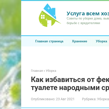
Перейти
к
Услуга всем х
контенту
Советы по уборке дома, вы
борьбе с вредителями
Главная страница
Хранение
Уборка
Главная
»
Уборка
Как избавиться от фе
туалете народными с
Опубликовано:
23 Авг 2021
Рубрика:
Уборка