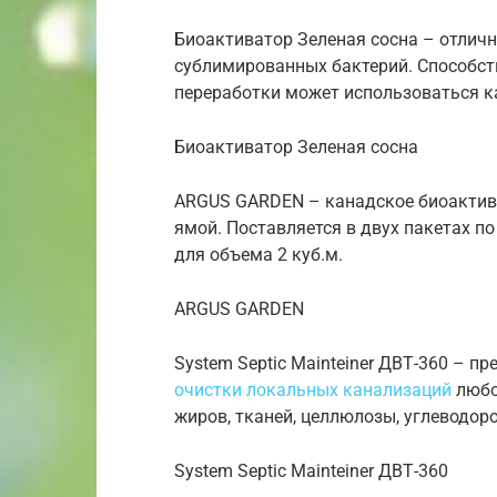
Биоактиватор Зеленая сосна – отличн
сублимированных бактерий. Способст
переработки может использоваться к
Биоактиватор Зеленая сосна
ARGUS GARDEN – канадское биоактивн
ямой. Поставляется в двух пакетах п
для объема 2 куб.м.
ARGUS GARDEN
System Septic Mainteiner ДВТ-360 – п
очистки локальных канализаций
любог
жиров, тканей, целлюлозы, углеводор
System Septic Mainteiner ДВТ-360