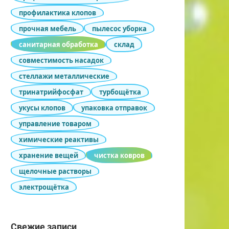
профилактика клопов
прочная мебель
пылесос уборка
санитарная обработка
склад
совместимость насадок
стеллажи металлические
тринатрийфосфат
турбощётка
укусы клопов
упаковка отправок
управление товаром
химические реактивы
хранение вещей
чистка ковров
щелочные растворы
электрощётка
Свежие записи