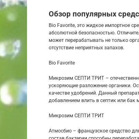
Обзор популярных сред
Bio Favorite, это жидкое импортное 
абсолютной безопасностью. Отличител
может перерабатывать не только орга
отсутствие неприятных запахов.
Bio Favorite
Микрозим CЕПТИ ТРИТ – отечественн
ускоряющие разложение органики. Ос
качестве удобрений. Данный препарат
добавлением влить в септик или бак
Микрозим CЕПТИ ТРИТ
Атмосбио – французское средство дл
состав бактерии способны переработ