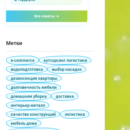
Все советы →
Метки
e-commerce
аутсорсинг логистики
водоподготовка
выбор насадок
дезинсекция квартиры
долговечность мебели
домашняя уборка
доставка
интерьер металл
качество конструкций
логистика
мебель дома