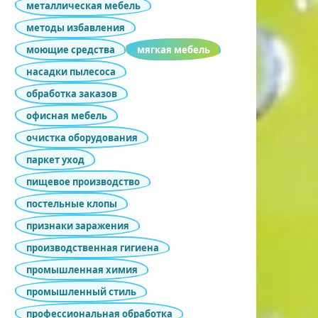
металлическая мебель
методы избавления
моющие средства
мягкая мебель
насадки пылесоса
обработка заказов
офисная мебель
очистка оборудования
паркет уход
пищевое производство
постельные клопы
признаки заражения
производственная гигиена
промышленная химия
промышленный стиль
профессиональная обработка