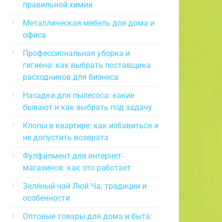
правильной химии
Металлическая мебель для дома и
офиса
Профессиональная уборка и
гигиена: как выбрать поставщика
расходников для бизнеса
Насадки для пылесоса: какие
бывают и как выбрать под задачу
Клопы в квартире: как избавиться и
не допустить возврата
Фулфилмент для интернет-
магазинов: как это работает
Зелёный чай Люй Ча: традиции и
особенности
Оптовые товары для дома и быта: