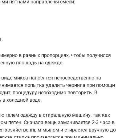
лыми пятнами направлены смеси:
а.
имерно в равных пропорциях, чтобы получился
женную площадь на одежде.
в виде микса наносятся непосредственно на
ринимается попытка удалить чернила при помощи
ходит, процедуру необходимо повторить. В
 в холодной воде.
ую гелем одежду в стиральную машину, так как
пом пятен. Сначала вещь замачивается 2-3 часа в
тся хозяйственным мылом и стирается вручную до
ческая стирка производится при минимально