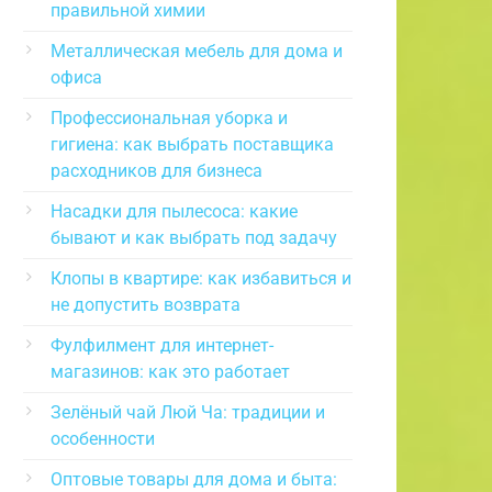
правильной химии
Металлическая мебель для дома и
офиса
Профессиональная уборка и
гигиена: как выбрать поставщика
расходников для бизнеса
Насадки для пылесоса: какие
бывают и как выбрать под задачу
Клопы в квартире: как избавиться и
не допустить возврата
Фулфилмент для интернет-
магазинов: как это работает
Зелёный чай Люй Ча: традиции и
особенности
Оптовые товары для дома и быта: