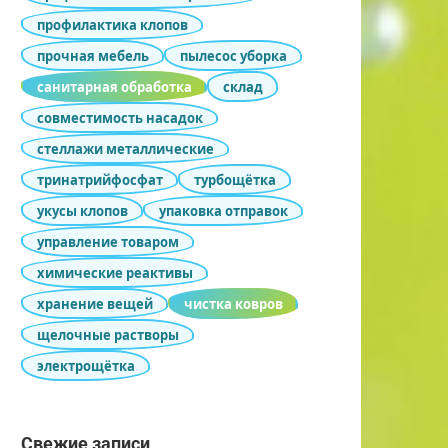
профилактика клопов
прочная мебель
пылесос уборка
санитарная обработка
склад
совместимость насадок
стеллажи металлические
тринатрийфосфат
турбощётка
укусы клопов
упаковка отправок
управление товаром
химические реактивы
хранение вещей
чистка ковров
щелочные растворы
электрощётка
Свежие записи