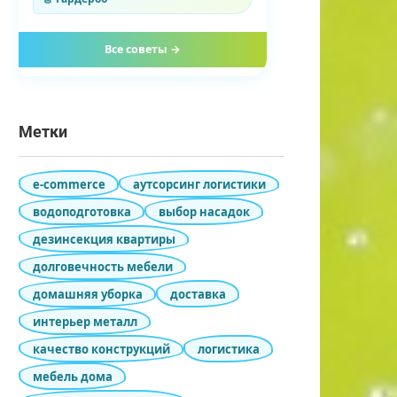
Все советы →
Метки
e-commerce
аутсорсинг логистики
водоподготовка
выбор насадок
дезинсекция квартиры
долговечность мебели
домашняя уборка
доставка
интерьер металл
качество конструкций
логистика
мебель дома