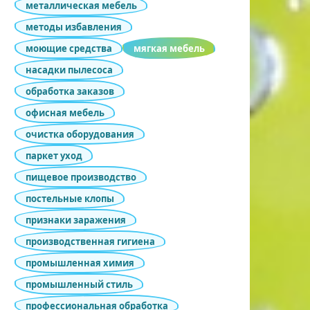
металлическая мебель
методы избавления
моющие средства
мягкая мебель
насадки пылесоса
обработка заказов
офисная мебель
очистка оборудования
паркет уход
пищевое производство
постельные клопы
признаки заражения
производственная гигиена
промышленная химия
промышленный стиль
профессиональная обработка