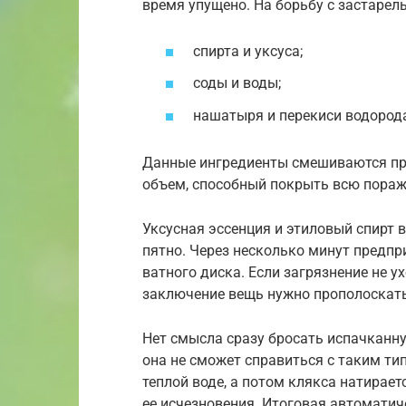
время упущено. На борьбу с застаре
спирта и уксуса;
соды и воды;
нашатыря и перекиси водород
Данные ингредиенты смешиваются пр
объем, способный покрыть всю пора
Уксусная эссенция и этиловый спирт 
пятно. Через несколько минут предп
ватного диска. Если загрязнение не у
заключение вещь нужно прополоскать
Нет смысла сразу бросать испачканн
она не сможет справиться с таким ти
теплой воде, а потом клякса натирае
ее исчезновения. Итоговая автомати