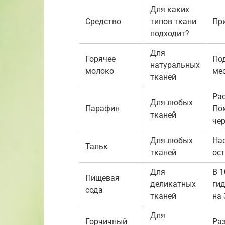
Для каких
Средство
типов ткани
Пр
подходит?
Для
Горячее
Под
натуральных
молоко
мес
тканей
Рас
Для любых
Парафин
Пом
тканей
че
Для любых
Нас
Тальк
тканей
ост
Для
В 1
Пищевая
деликатных
гид
сода
тканей
на 
Для
Горчичный
Раз