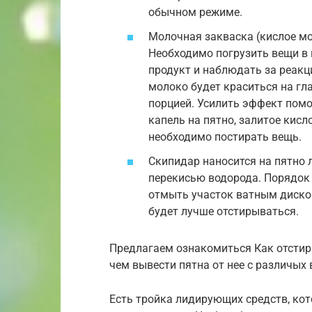
обычном режиме.
Молочная закваска (кислое мо
Необходимо погрузить вещи в
продукт и наблюдать за реакци
молоко будет краситься на гла
порцией. Усилить эффект пом
капель на пятно, залитое ки
необходимо постирать вещь.
Скипидар наносится на пятно 
перекисью водорода. Порядок 
отмыть участок ватным диском
будет лучше отстирываться.
Предлагаем ознакомиться Как отстир
чем вывести пятна от нее с различых
Есть тройка лидирующих средств, кот