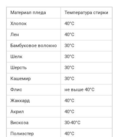
Материал пледа
Температура стирки
Хлопок
40°С
Лен
40°С
Бамбуковое волокно
30°С
Шелк
30°С
Шерсть
30°С
Кашемир
30°С
Флис
не выше 40°С
Жаккард
40°С
Акрил
40°С
Вискоза
30-40°С
Полиэстер
40°С