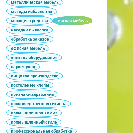
металлическая мебель
методы избавления
моющие средства
мягкая мебель
насадки пылесоса
обработка заказов
офисная мебель
очистка оборудования
паркет уход
пищевое производство
постельные клопы
признаки заражения
производственная гигиена
промышленная химия
промышленный стиль
профессиональная обработка