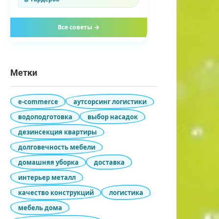
Все советы →
Метки
e-commerce
аутсорсинг логистики
водоподготовка
выбор насадок
дезинсекция квартиры
долговечность мебели
домашняя уборка
доставка
интерьер металл
качество конструкций
логистика
мебель дома