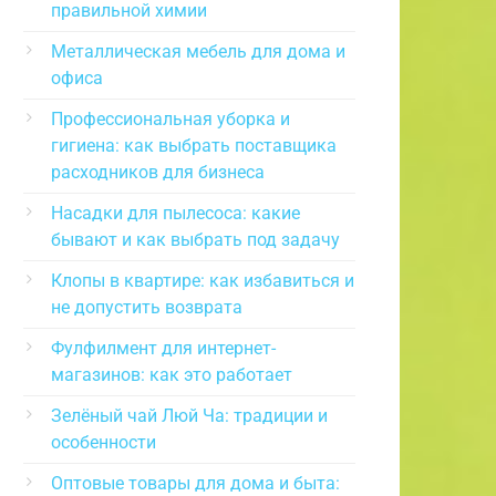
правильной химии
Металлическая мебель для дома и
офиса
Профессиональная уборка и
гигиена: как выбрать поставщика
расходников для бизнеса
Насадки для пылесоса: какие
бывают и как выбрать под задачу
Клопы в квартире: как избавиться и
не допустить возврата
Фулфилмент для интернет-
магазинов: как это работает
Зелёный чай Люй Ча: традиции и
особенности
Оптовые товары для дома и быта: