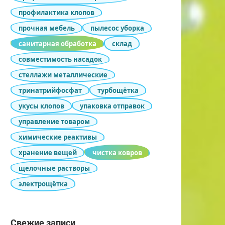
профилактика клопов
прочная мебель
пылесос уборка
санитарная обработка
склад
совместимость насадок
стеллажи металлические
тринатрийфосфат
турбощётка
укусы клопов
упаковка отправок
управление товаром
химические реактивы
хранение вещей
чистка ковров
щелочные растворы
электрощётка
Свежие записи