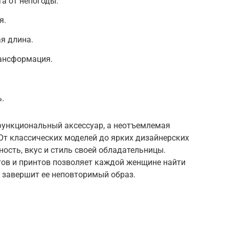
а от непогоды.
я.
я длина.
ансформация.
.
 функциональный аксессуар, а неотъемлемая
От классических моделей до ярких дизайнерских
ость, вкус и стиль своей обладательницы.
тов и принтов позволяет каждой женщине найти
 завершит ее неповторимый образ.