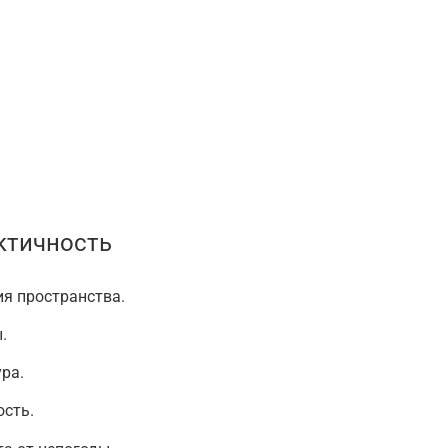
ктичность
я пространства.
.
ра.
ость.