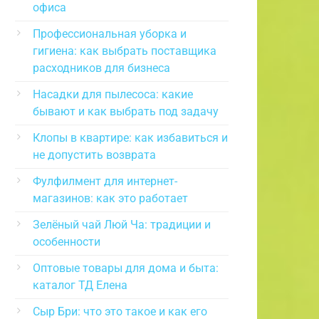
офиса
Профессиональная уборка и
гигиена: как выбрать поставщика
расходников для бизнеса
Насадки для пылесоса: какие
бывают и как выбрать под задачу
Клопы в квартире: как избавиться и
не допустить возврата
Фулфилмент для интернет-
магазинов: как это работает
Зелёный чай Люй Ча: традиции и
особенности
Оптовые товары для дома и быта:
каталог ТД Елена
Сыр Бри: что это такое и как его