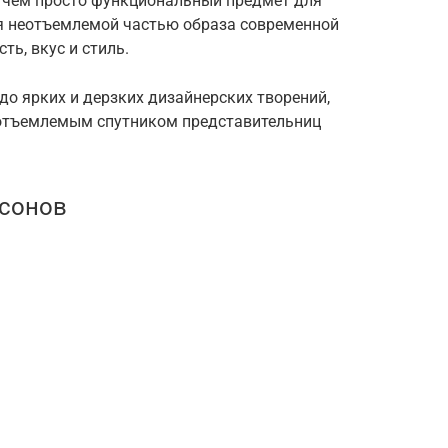
, чем просто функциональный предмет для
я неотъемлемой частью образа современной
ь, вкус и стиль.
до ярких и дерзких дизайнерских творений,
отъемлемым спутником представительниц
асонов