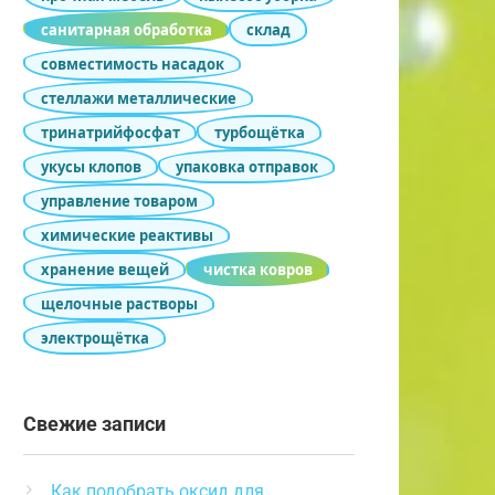
санитарная обработка
склад
совместимость насадок
стеллажи металлические
тринатрийфосфат
турбощётка
укусы клопов
упаковка отправок
управление товаром
химические реактивы
хранение вещей
чистка ковров
щелочные растворы
электрощётка
Свежие записи
Как подобрать оксид для