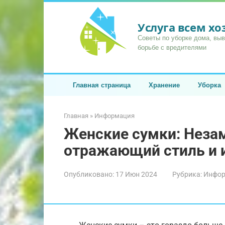
Перейти
к
Услуга всем х
контенту
Советы по уборке дома, вы
борьбе с вредителями
Главная страница
Хранение
Уборка
Главная
»
Информация
Женские сумки: Неза
отражающий стиль и 
Опубликовано:
17 Июн 2024
Рубрика:
Инфор