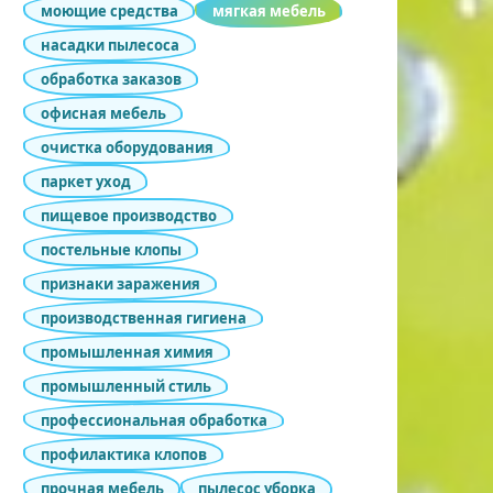
моющие средства
мягкая мебель
насадки пылесоса
обработка заказов
офисная мебель
очистка оборудования
паркет уход
пищевое производство
постельные клопы
признаки заражения
производственная гигиена
промышленная химия
промышленный стиль
профессиональная обработка
профилактика клопов
прочная мебель
пылесос уборка