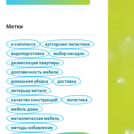
Метки
e-commerce
аутсорсинг логистики
водоподготовка
выбор насадок
дезинсекция квартиры
долговечность мебели
домашняя уборка
доставка
интерьер металл
качество конструкций
логистика
мебель дома
металлическая мебель
методы избавления