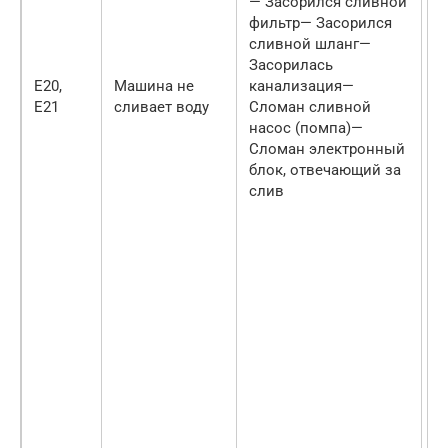
— Засорился сливной
з
фильтр— Засорился
н
сливной шланг—
п
Засорилась
о
E20,
Машина не
канализация—
П
E21
сливает воду
Сломан сливной
к
насос (помпа)—
н
Сломан электронный
п
блок, отвечающий за
н
слив
о
э
н
о
с
д
к
с
п
н
п
э
б