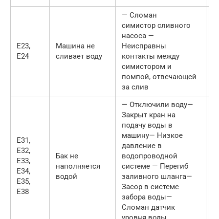
— Сломан
симистор сливного
насоса —
E23,
Машина не
Неисправны
О
E24
сливает воду
контакты между
с
симистором и
помпой, отвечающей
за слив
— Отключили воду—
1
Закрыт кран на
т
подачу воды в
у
машину— Низкое
(
E31,
давление в
П
E32,
Бак не
водопроводной
з
E33,
наполняется
системе — Перегиб
п
E34,
водой
заливного шланга—
п
E35,
Засор в системе
П
E38
забора воды—
н
Сломан датчик
с
уровня воды
О