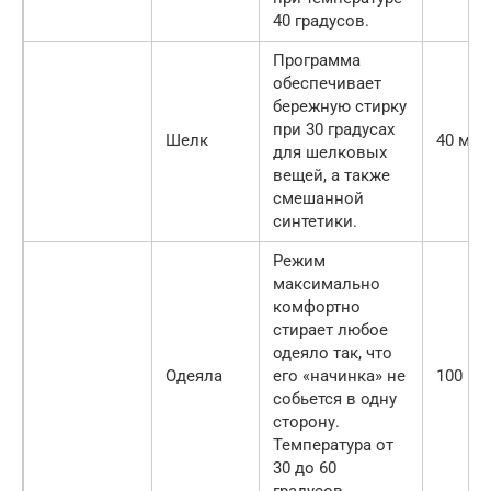
40 градусов.
Программа
обеспечивает
бережную стирку
при 30 градусах
Шелк
40 мин
для шелковых
вещей, а также
смешанной
синтетики.
Режим
максимально
комфортно
стирает любое
одеяло так, что
Одеяла
его «начинка» не
100 ми
собьется в одну
сторону.
Температура от
30 до 60
градусов.