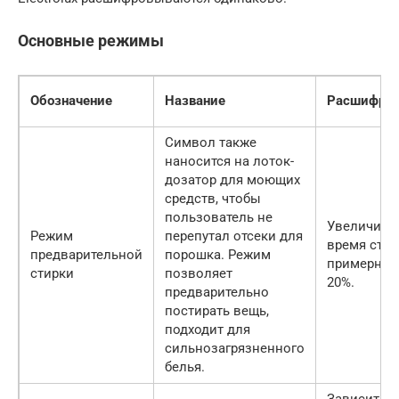
Основные режимы
Обозначение
Название
Расшифров
Символ также
наносится на лоток-
дозатор для моющих
средств, чтобы
пользователь не
Увеличива
Режим
перепутал отсеки для
время стир
предварительной
порошка. Режим
примерно 
стирки
позволяет
20%.
предварительно
постирать вещь,
подходит для
сильнозагрязненного
белья.
Зависит от