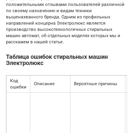
положительными отзывами пользователей различной
по своему назначению и видам техники
вышеназванного бренда. Одним из профильных
направлений концерна Электролюкс является
производство высокотехнологичных стиральных
машин автомат, об отдельных моделях которых мы и
расскажем в нашей статье.
Таблица ошибок стиральных машин
Электролюкс
Код
Описание
Вероятные причины
Ч
ошибки
П
п
п
в
п
о