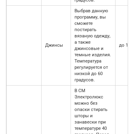
Выбрав данную
программу, вы
сможете
постирать
вязаную одежду,
а также
Джинсы
до 100
джинсовые и
темные изделия.
Температура
регулируется от
низкой до 60
градусов.
В СМ
Электролюкс
можно без
опаски стирать
шторы и
занавески при
температуре 40