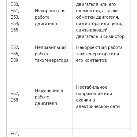
E50,
двигателя или его
E51,
Некорректная
элементов, а также
О
E53,
работа
обмотки двигателя,
с
E54,
двигателя
симистора или цепи,
E55
связывающей
двигатель и симистор
E52,
Неправильная
Некорректная работа
О
E56,
работа
тахогенератора или
с
E59
тахогенератора
его контактов
П
п
Н
Нестабильное
Нарушения в
с
E57,
напряжение или
работе
У
E58
скачки в
двигателя
с
электрической сети
н
О
с
E61,