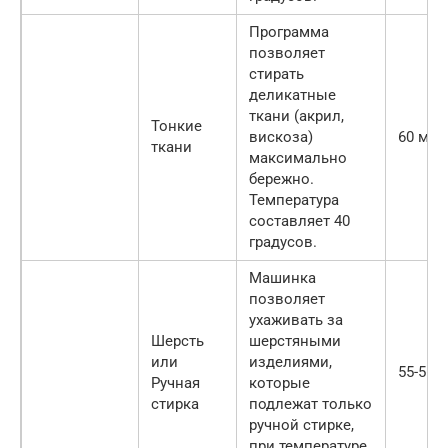
Программа
позволяет
стирать
деликатные
ткани (акрил,
Тонкие
вискоза)
60 мин
ткани
максимально
бережно.
Температура
составляет 40
градусов.
Машинка
позволяет
ухаживать за
Шерсть
шерстяными
или
изделиями,
55-56 
Ручная
которые
стирка
подлежат только
ручной стирке,
при температуре