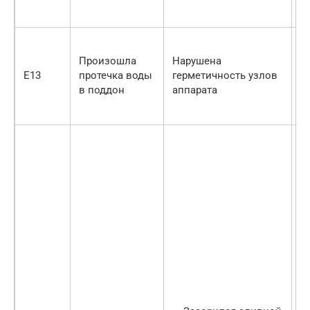
у
П
п
Произошла
Нарушена
п
E13
протечка воды
герметичность узлов
п
в поддон
аппарата
о
с
1
н
д
ч
м
и
с
п
н
о
с
п