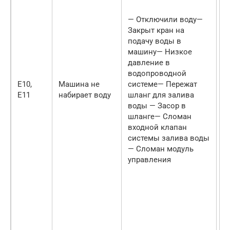
н
в
— Отключили воду—
с
Закрыт кран на
м
подачу воды в
п
машину— Низкое
д
давление в
(
водопроводной
с
Е10,
Машина не
системе— Пережат
п
Е11
набирает воду
шланг для залива
н
воды — Засор в
Е
шланге— Сломан
п
входной клапан
н
системы залива воды
о
— Сломан модуль
с
управления
д
к
с
п
н
в
и