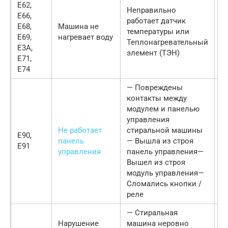
E62,
Неправильно
E66,
работает датчик
E68,
Машина не
О
температуры или
E69,
нагревает воду
с
Теплонагревательный
E3A,
элемент (ТЭН)
E71,
E74
— Повреждены
П
контакты между
с
модулем и панелью
В
управления
в
Не работает
стиральной машины
E90,
а
панель
— Вышла из строя
E91
п
управления
панель управления—
с
Вышел из строя
п
модуль управления—
О
Сломались кнопки /
с
реле
— Стиральная
1
Нарушение
машина неровно