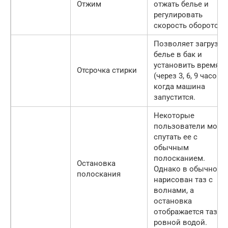
Отжим
отжать белье и
регулировать
скорость оборотов.
Позволяет загрузит
белье в бак и
установить время
Отсрочка стирки
(через 3, 6, 9 часов),
когда машина
запустится.
Некоторые
пользователи могут
спутать ее с
обычным
полосканием.
Остановка
Однако в обычном
полоскания
нарисован таз с
волнами, а
остановка
отображается тазом
ровной водой.