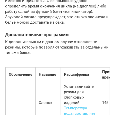
имеются индикаторы. С ее помощью удобно
определить время окончания цикла (на дисплее) либо
работу одной из функций (светится индикатор).
Звуковой сигнал предупреждает, что стирка окончена и
белье можно доставать из бака.
Дополнительные программы
К дополнительным в данном случае относятся те
режимы, которые позволяют ухаживать за отдельными
типами белья.
Прибл
Обозначение
Название
Расшифровка
время
Устанавливайте
режим для
хлопковых
Хлопок
изделий.
145 ми
Температура
воды составляет