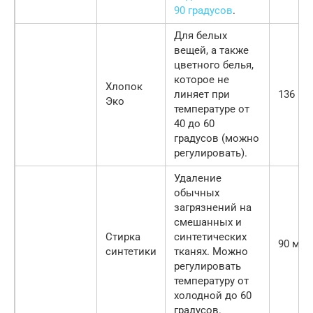
90 градусов
.
Для белых
вещей, а также
цветного белья,
которое не
Хлопок
линяет при
136 ми
Эко
температуре от
40 до 60
градусов (можно
регулировать).
Удаление
обычных
загрязнений на
смешанных и
Стирка
синтетических
90 мин
синтетики
тканях. Можно
регулировать
температуру от
холодной до 60
градусов.