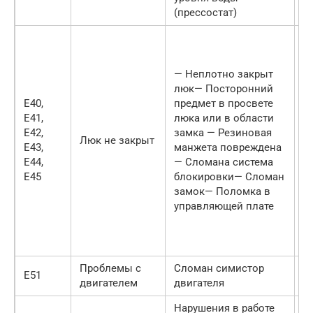
(прессостат)
с
1
р
м
— Неплотно закрыт
—
люк— Посторонний
т
E40,
предмет в просвете
п
E41,
люка или в области
п
E42,
замка — Резиновая
Люк не закрыт
м
E43,
манжета повреждена
к
E44,
— Сломана система
м
E45
блокировки— Сломан
з
замок— Поломка в
з
управляющей плате
б
О
с
Проблемы с
Сломан симистор
О
E51
двигателем
двигателя
с
Нарушения в работе