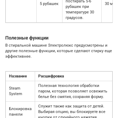
постирать 5-6
5 рубашек
30 мин
рубашек при
температуре 30
градусов.
Полезные функции
В стиральной машине Электролюкс предусмотрены и
другие полезные функции, которые сделают стирку еще
эффективнее.
Название
Расшифровка
Полезная технология обработки
Steam
паром, которая позволяет освежить
System
белье без смятия, сохраняя форму.
Служит также как защита от детей.
Блокировка
Выбирая опцию, вы блокируете все
панели
кнопки от случайного нажатия.