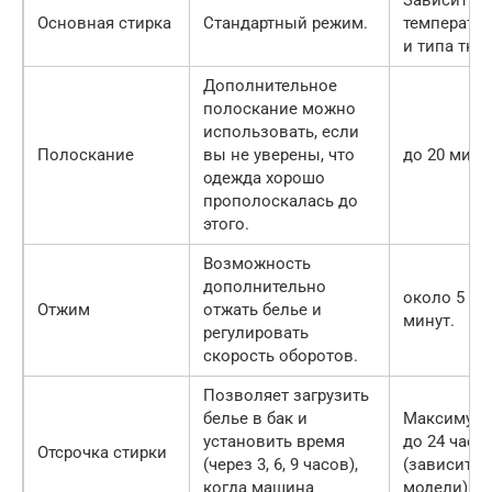
Основная стирка
Стандартный режим.
температу
и типа ткан
Дополнительное
полоскание можно
использовать, если
Полоскание
вы не уверены, что
до 20 мину
одежда хорошо
прополоскалась до
этого.
Возможность
дополнительно
около 5
Отжим
отжать белье и
минут.
регулировать
скорость оборотов.
Позволяет загрузить
белье в бак и
Максимум
установить время
до 24 часо
Отсрочка стирки
(через 3, 6, 9 часов),
(зависит о
когда машина
модели).