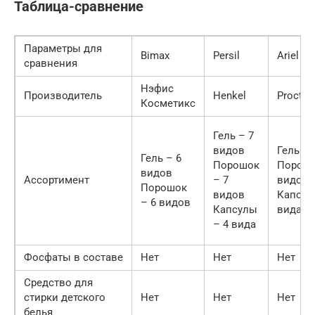
Таблица-сравнение
Параметры для
Bimax
Persil
Ariel
сравнения
Нэфис
Производитель
Henkel
Procte
Косметикс
Гель – 7
видов
Гель – 
Гель – 6
Порошок
Порошо
видов
Ассортимент
– 7
видов
Порошок
видов
Капсул
– 6 видов
Капсулы
вида
– 4 вида
Фосфаты в составе
Нет
Нет
Нет
Средство для
стирки детского
Нет
Нет
Нет
белья