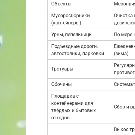
Объекты
Меропри
Мусоросборники
Очистка 
(контейнеры)
дезинфе
Урны, пепельницы
По мере 
Подъездные дороги,
Ежедневн
автостоянки, парковки
(зима)
Регулярн
Тротуары
противог
Обочины
Системат
Площадка с
контейнерами для
Сбор и в
твёрдых и бытовых
отходов
Выкос тр