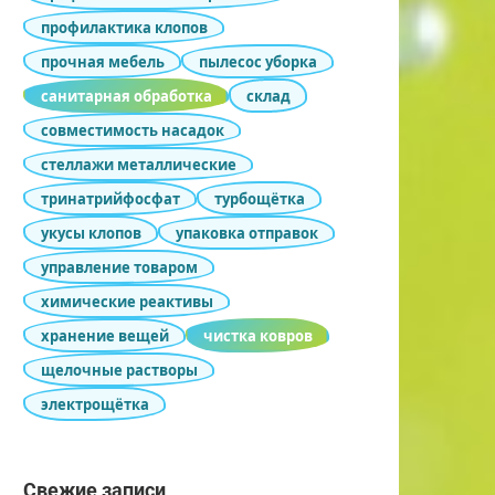
профилактика клопов
прочная мебель
пылесос уборка
санитарная обработка
склад
совместимость насадок
стеллажи металлические
тринатрийфосфат
турбощётка
укусы клопов
упаковка отправок
управление товаром
химические реактивы
хранение вещей
чистка ковров
щелочные растворы
электрощётка
Свежие записи