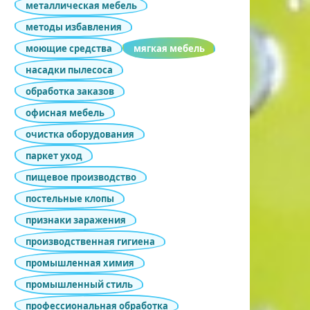
металлическая мебель
методы избавления
моющие средства
мягкая мебель
насадки пылесоса
обработка заказов
офисная мебель
очистка оборудования
паркет уход
пищевое производство
постельные клопы
признаки заражения
производственная гигиена
промышленная химия
промышленный стиль
профессиональная обработка