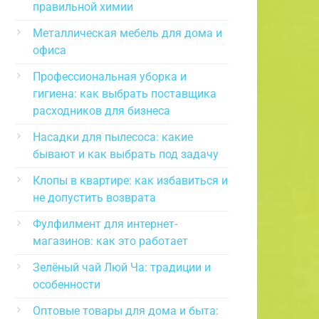
правильной химии
Металлическая мебель для дома и
офиса
Профессиональная уборка и
гигиена: как выбрать поставщика
расходников для бизнеса
Насадки для пылесоса: какие
бывают и как выбрать под задачу
Клопы в квартире: как избавиться и
не допустить возврата
Фулфилмент для интернет-
магазинов: как это работает
Зелёный чай Люй Ча: традиции и
особенности
Оптовые товары для дома и быта: