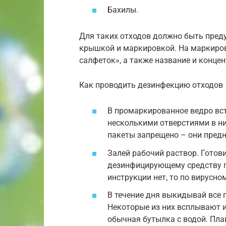
Бахилы.
Для таких отходов должно быть пред
крышкой и маркировкой. На маркиро
салфеток», а также название и конце
Как проводить дезинфекцию отходов
В промаркированное ведро вст
несколькими отверстиями в ни
пакеты запрещено – они пред
Залей рабочий раствор. Готови
дезинфицирующему средству п
инструкции нет, то по вирусно
В течение дня выкидывай все 
Некоторые из них всплывают и
обычная бутылка с водой. Пл