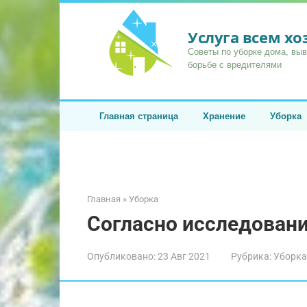
Перейти
к
Услуга всем х
контенту
Советы по уборке дома, вы
борьбе с вредителями
Главная страница
Хранение
Уборка
Главная
»
Уборка
Согласно исследован
Опубликовано:
23 Авг 2021
Рубрика:
Уборка