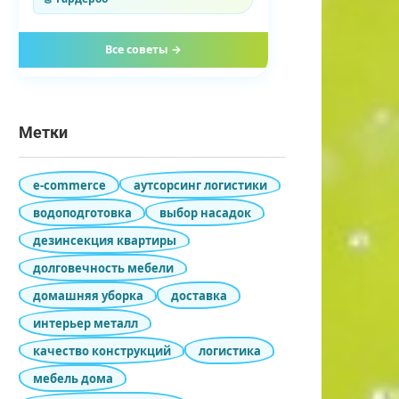
Все советы →
Метки
e-commerce
аутсорсинг логистики
водоподготовка
выбор насадок
дезинсекция квартиры
долговечность мебели
домашняя уборка
доставка
интерьер металл
качество конструкций
логистика
мебель дома