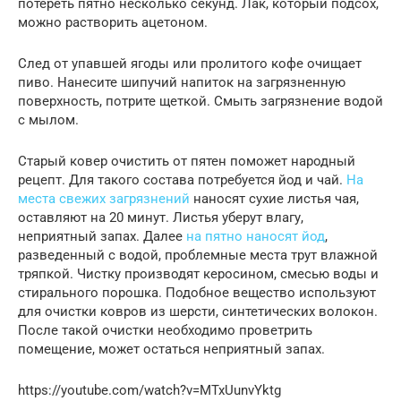
потереть пятно несколько секунд. Лак, который подсох,
можно растворить ацетоном.
След от упавшей ягоды или пролитого кофе очищает
пиво. Нанесите шипучий напиток на загрязненную
поверхность, потрите щеткой. Смыть загрязнение водой
с мылом.
Старый ковер очистить от пятен поможет народный
рецепт. Для такого состава потребуется йод и чай.
На
места свежих загрязнений
наносят сухие листья чая,
оставляют на 20 минут. Листья уберут влагу,
неприятный запах. Далее
на пятно наносят йод
,
разведенный с водой, проблемные места трут влажной
тряпкой. Чистку производят керосином, смесью воды и
стирального порошка. Подобное вещество используют
для очистки ковров из шерсти, синтетических волокон.
После такой очистки необходимо проветрить
помещение, может остаться неприятный запах.
https://youtube.com/watch?v=MTxUunvYktg