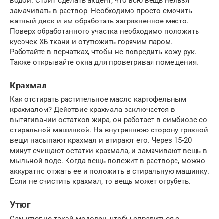
водой. Стоит сделать акцент, что всю вещь нельзя
замачивать в раствор. Необходимо просто смочить
ватный диск и им обработать загрязненное место.
Поверх обработанного участка необходимо положить
кусочек ХБ ткани и отутюжить горячим паром.
Работайте в перчатках, чтобы не повредить кожу рук.
Также открывайте окна для проветривая помещения.
Крахмал
Как отстирать растительное масло картофельным
крахмалом? Действие крахмала заключается в
вытягивании остатков жира, он работает в симбиозе со
стиральной машинкой. На внутреннюю сторону грязной
вещи насыпают крахмал и втирают его. Через 15-20
минут счищают остатки крахмала, и замачивают вещь в
мыльной воде. Когда вещь полежит в растворе, можно
аккуратно отжать ее и положить в стиральную машинку.
Если не счистить крахмал, то вещь может огрубеть.
Утюг
Сам утюг не такой молодец, чтобы справиться с