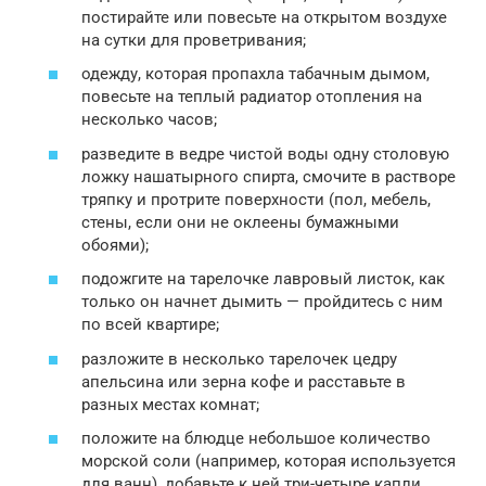
постирайте или повесьте на открытом воздухе
на сутки для проветривания;
одежду, которая пропахла табачным дымом,
повесьте на теплый радиатор отопления на
несколько часов;
разведите в ведре чистой воды одну столовую
ложку нашатырного спирта, смочите в растворе
тряпку и протрите поверхности (пол, мебель,
стены, если они не оклеены бумажными
обоями);
подожгите на тарелочке лавровый листок, как
только он начнет дымить — пройдитесь с ним
по всей квартире;
разложите в несколько тарелочек цедру
апельсина или зерна кофе и расставьте в
разных местах комнат;
положите на блюдце небольшое количество
морской соли (например, которая используется
для ванн), добавьте к ней три-четыре капли