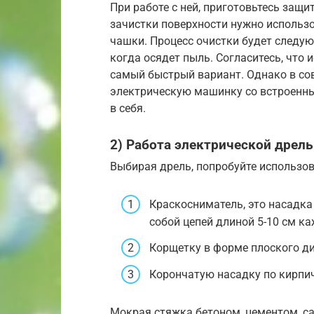
При работе с ней, приготовьтесь защи
зачистки поверхности нужно использ
чашки. Процесс очистки будет следую
когда осядет пыль. Согласитесь, чт
самый быстрый вариант. Однако в со
электрическую машинку со встроенны
в себя.
2) Работа электрической дрел
Выбирая дрель, попробуйте использо
Краскосниматель, это насадка
собой цепей длиной 5-10 см ка
Корщетку в форме плоского ди
Корончатую насадку по кирпич
Мокрая стяжка бетоном, цементом,