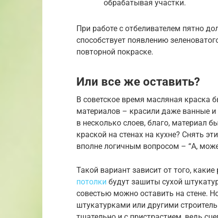
обрабатывая участки.
При работе с отбеливателем пятно до
способствует появлению зеленоватого 
повторной покраске.
Или все же оставить?
В советское время масляная краска 
материалов – красили даже ванные и к
в несколько слоев, благо, материал б
краской на стенах на кухне? Снять эт
вполне логичным вопросом – “А, может
Такой вариант зависит от того, каки
потолки
будут зашиты сухой штукатур
совестью можно оставить на стене. Н
штукатурками или другими строител
тщательно и с пристрастием, ведь с