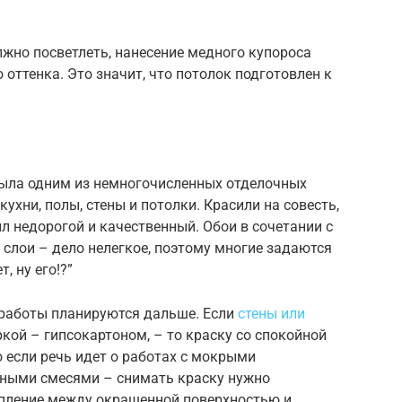
лжно посветлеть, нанесение медного купороса
оттенка. Это значит, что потолок подготовлен к
была одним из немногочисленных отделочных
ухни, полы, стены и потолки. Красили на совесть,
ыл недорогой и качественный. Обои в сочетании с
и слои – дело нелегкое, поэтому многие задаются
, ну его!?”
е работы планируются дальше. Если
стены или
кой – гипсокартоном, – то краску со спокойной
о если речь идет о работах с мокрыми
ьными смесями – снимать краску нужно
цепление между окрашенной поверхностью и