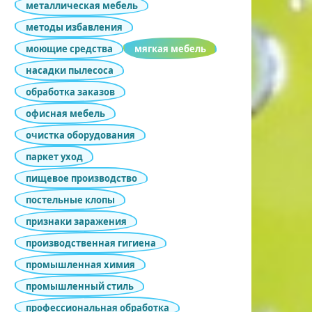
металлическая мебель
методы избавления
моющие средства
мягкая мебель
насадки пылесоса
обработка заказов
офисная мебель
очистка оборудования
паркет уход
пищевое производство
постельные клопы
признаки заражения
производственная гигиена
промышленная химия
промышленный стиль
профессиональная обработка