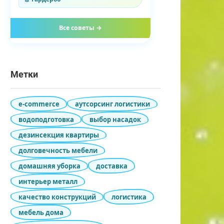
Все советы →
Метки
e-commerce
аутсорсинг логистики
водоподготовка
выбор насадок
дезинсекция квартиры
долговечность мебели
домашняя уборка
доставка
интерьер металл
качество конструкций
логистика
мебель дома