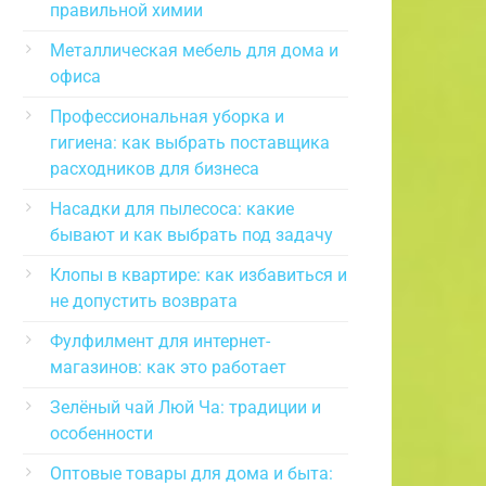
правильной химии
Металлическая мебель для дома и
офиса
Профессиональная уборка и
гигиена: как выбрать поставщика
расходников для бизнеса
Насадки для пылесоса: какие
бывают и как выбрать под задачу
Клопы в квартире: как избавиться и
не допустить возврата
Фулфилмент для интернет-
магазинов: как это работает
Зелёный чай Люй Ча: традиции и
особенности
Оптовые товары для дома и быта: