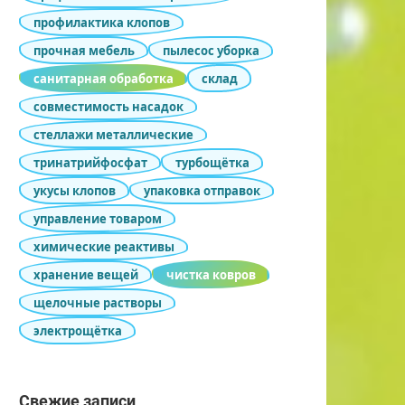
профилактика клопов
прочная мебель
пылесос уборка
санитарная обработка
склад
совместимость насадок
стеллажи металлические
тринатрийфосфат
турбощётка
укусы клопов
упаковка отправок
управление товаром
химические реактивы
хранение вещей
чистка ковров
щелочные растворы
электрощётка
Свежие записи