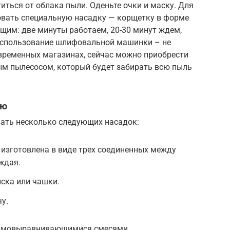
титься от облака пыли. Оденьте очки и маску. Для
овать специальную насадку — корщетку в форме
щим: две минуты работаем, 20-30 минут ждем,
о использование шлифовальной машинки – не
временных магазинах, сейчас можно приобрести
м пылесосом, который будет забирать всю пыль
ью
вать несколько следующих насадок:
 изготовлена в виде трех соединенных между
ждая.
ска или чашки.
у.
 самовыравнивающимися смесями