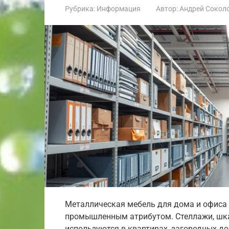
Рубрика:
Информация
Автор:
Андрей Сокол
Металлическая мебель для дома и офиса
промышленным атрибутом. Стеллажи, шкаф
используются в квартирах, загородных д