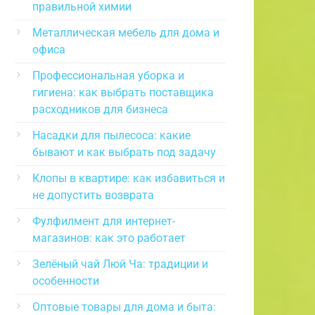
правильной химии
Металлическая мебель для дома и
офиса
Профессиональная уборка и
гигиена: как выбрать поставщика
расходников для бизнеса
Насадки для пылесоса: какие
бывают и как выбрать под задачу
Клопы в квартире: как избавиться и
не допустить возврата
Фулфилмент для интернет-
магазинов: как это работает
Зелёный чай Люй Ча: традиции и
особенности
Оптовые товары для дома и быта: