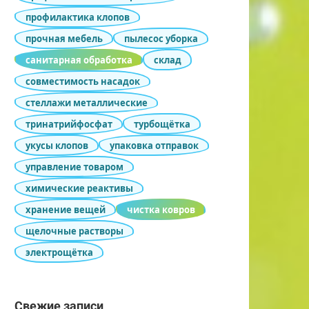
профилактика клопов
прочная мебель
пылесос уборка
санитарная обработка
склад
совместимость насадок
стеллажи металлические
тринатрийфосфат
турбощётка
укусы клопов
упаковка отправок
управление товаром
химические реактивы
хранение вещей
чистка ковров
щелочные растворы
электрощётка
Свежие записи