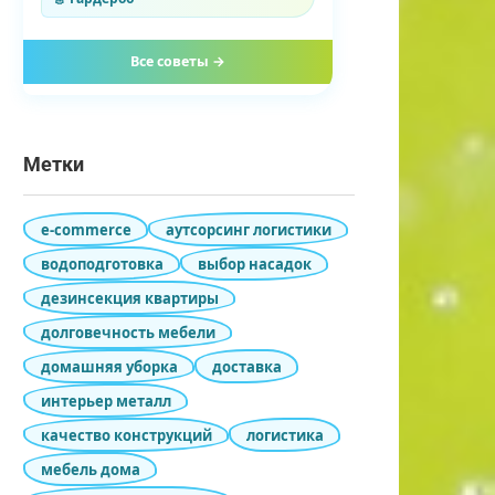
Все советы →
Метки
e-commerce
аутсорсинг логистики
водоподготовка
выбор насадок
дезинсекция квартиры
долговечность мебели
домашняя уборка
доставка
интерьер металл
качество конструкций
логистика
мебель дома