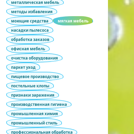
металлическая мебель
методы избавления
моющие средства
мягкая мебель
насадки пылесоса
обработка заказов
офисная мебель
очистка оборудования
паркет уход
пищевое производство
постельные клопы
признаки заражения
производственная гигиена
промышленная химия
промышленный стиль
профессиональная обработка